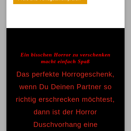
Ein bisschen Horror zu verschenken
macht einfach Spaß
Das perfekte Horrogeschenk,
wenn Du Deinen Partner so
richtig erschrecken möchtest,
dann ist der Horror
Duschvorhang eine